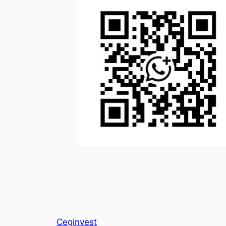
Ceginvest