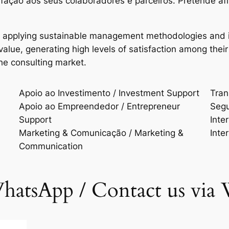
isfação aos seus colaboradores e parceiros. Pretende a
n applying sustainable management methodologies and i
d value, generating high levels of satisfaction among t
the consulting market.
Apoio ao Investimento / Investment Support
Trans
Apoio ao Empreendedor / Entrepreneur
Segu
Support
Inte
Marketing & Comunicação / Marketing &
Inte
Communication
hatsApp / Contact us via