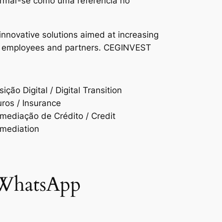
firmar-se como uma referência no
nnovative solutions aimed at increasing
heir employees and partners. CEGINVEST
ição Digital / Digital Transition
ros / Insurance
rmediação de Crédito / Credit
rmediation
 WhatsApp