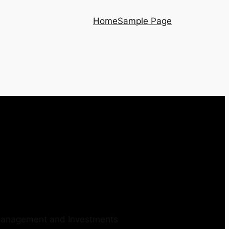
Home
Sample Page
 Management and Investments