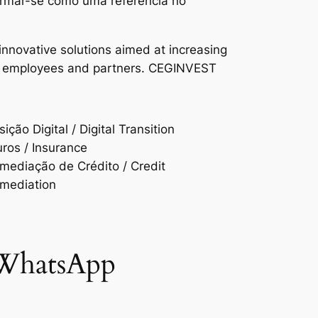
firmar-se como uma referência no
nnovative solutions aimed at increasing
heir employees and partners. CEGINVEST
ição Digital / Digital Transition
ros / Insurance
rmediação de Crédito / Credit
rmediation
 WhatsApp