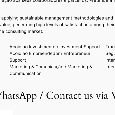
isfação aos seus colaboradores e parceiros. Pretende a
n applying sustainable management methodologies and i
d value, generating high levels of satisfaction among t
the consulting market.
Apoio ao Investimento / Investment Support
Trans
Apoio ao Empreendedor / Entrepreneur
Segu
Support
Inte
Marketing & Comunicação / Marketing &
Inte
Communication
hatsApp / Contact us via