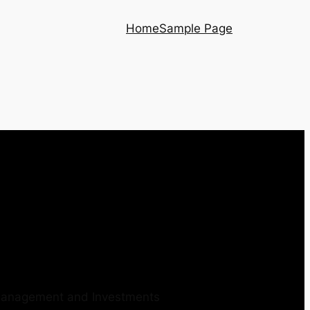
Home
Sample Page
 Management and Investments