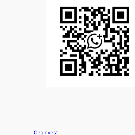
Ceginvest