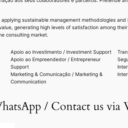
isfação aos seus colaboradores e parceiros. Pretende a
n applying sustainable management methodologies and i
d value, generating high levels of satisfaction among t
the consulting market.
Apoio ao Investimento / Investment Support
Trans
Apoio ao Empreendedor / Entrepreneur
Segu
Support
Inte
Marketing & Comunicação / Marketing &
Inte
Communication
hatsApp / Contact us via