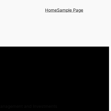
Home
Sample Page
 Management and Investments