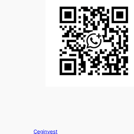
Ceginvest