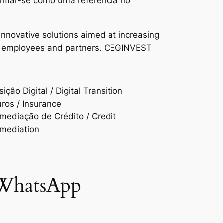
firmar-se como uma referência no
nnovative solutions aimed at increasing
heir employees and partners. CEGINVEST
ição Digital / Digital Transition
ros / Insurance
rmediação de Crédito / Credit
rmediation
 WhatsApp