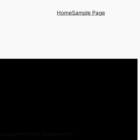
Home
Sample Page
 Management and Investments