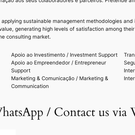
isfação aos seus colaboradores e parceiros. Pretende a
n applying sustainable management methodologies and i
d value, generating high levels of satisfaction among t
the consulting market.
Apoio ao Investimento / Investment Support
Trans
Apoio ao Empreendedor / Entrepreneur
Segu
Support
Inte
Marketing & Comunicação / Marketing &
Inte
Communication
hatsApp / Contact us via