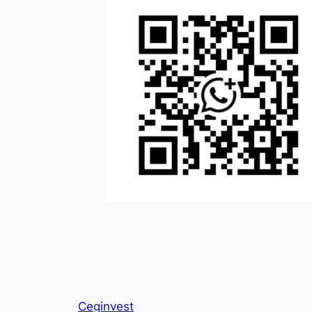
Ceginvest