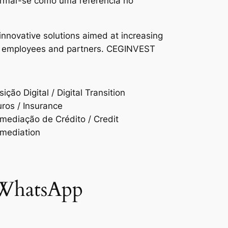
firmar-se como uma referência no
nnovative solutions aimed at increasing
heir employees and partners. CEGINVEST
ição Digital / Digital Transition
ros / Insurance
rmediação de Crédito / Credit
rmediation
 WhatsApp