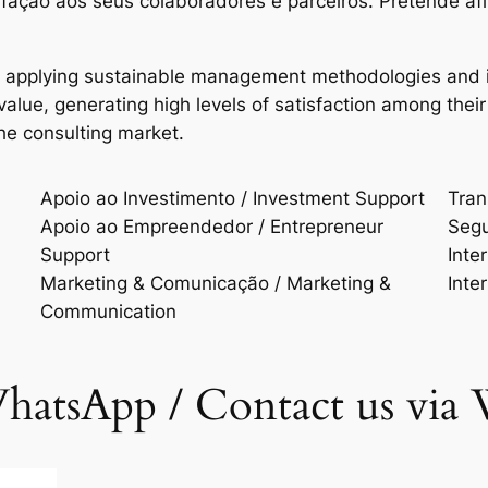
isfação aos seus colaboradores e parceiros. Pretende a
n applying sustainable management methodologies and i
d value, generating high levels of satisfaction among t
the consulting market.
Apoio ao Investimento / Investment Support
Trans
Apoio ao Empreendedor / Entrepreneur
Segu
Support
Inte
Marketing & Comunicação / Marketing &
Inte
Communication
hatsApp / Contact us via