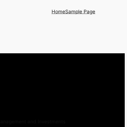
Home
Sample Page
 Management and Investments