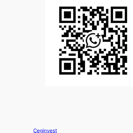
Ceginvest