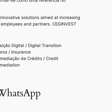
firmar-se como uma referência no
nnovative solutions aimed at increasing
heir employees and partners. CEGINVEST
ição Digital / Digital Transition
ros / Insurance
rmediação de Crédito / Credit
rmediation
 WhatsApp