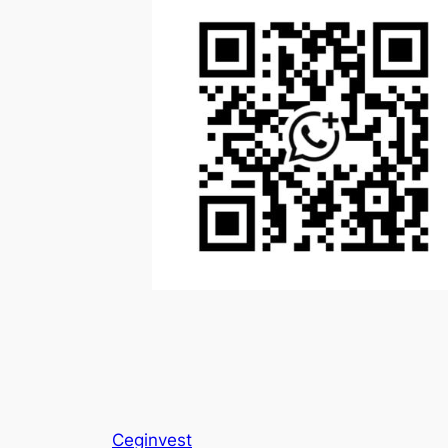
Ceginvest