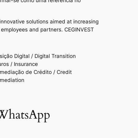
firmar-se como uma referência no
nnovative solutions aimed at increasing
heir employees and partners. CEGINVEST
ição Digital / Digital Transition
ros / Insurance
rmediação de Crédito / Credit
rmediation
 WhatsApp