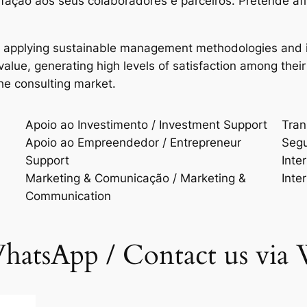
isfação aos seus colaboradores e parceiros. Pretende a
n applying sustainable management methodologies and i
d value, generating high levels of satisfaction among t
the consulting market.
Apoio ao Investimento / Investment Support
Trans
Apoio ao Empreendedor / Entrepreneur
Segu
Support
Inte
Marketing & Comunicação / Marketing &
Inte
Communication
hatsApp / Contact us via