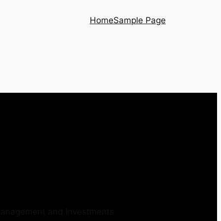
Home
Sample Page
 Management and Investments