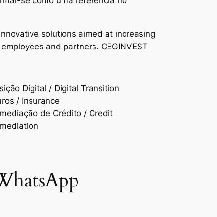
firmar-se como uma referência no
nnovative solutions aimed at increasing
heir employees and partners. CEGINVEST
ição Digital / Digital Transition
ros / Insurance
rmediação de Crédito / Credit
rmediation
 WhatsApp