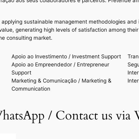
isfação aos seus colaboradores e parceiros. Pretende a
n applying sustainable management methodologies and i
d value, generating high levels of satisfaction among t
the consulting market.
Apoio ao Investimento / Investment Support
Trans
Apoio ao Empreendedor / Entrepreneur
Segu
Support
Inte
Marketing & Comunicação / Marketing &
Inte
Communication
hatsApp / Contact us via