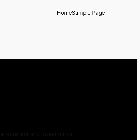
Home
Sample Page
 Management and Investments