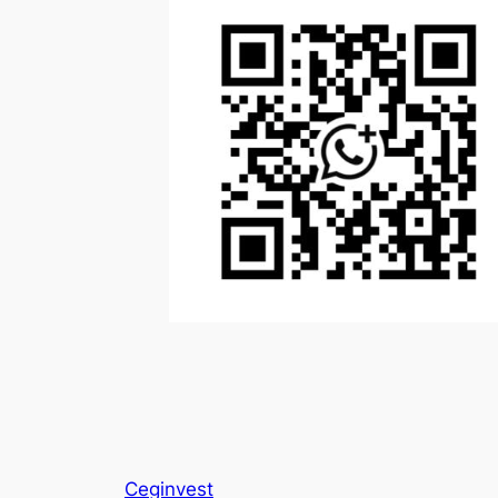
Ceginvest